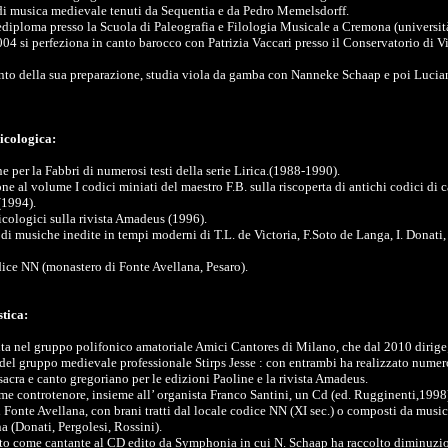
di musica medievale tenuti da Sequentia e da Pedro Memelsdorff.
èdiploma presso la Scuola di Paleografia e Filologia Musicale a Cremona (università
04 si perfeziona in canto barocco con Patrizia Vaccari presso il Conservatorio di V
o della sua preparazione, studia viola da gamba con Nanneke Schaap e poi Lucia
icologica:
e per la Fabbri di numerosi testi della serie Lirica.(1988-1990).
e al volume I codici miniati del maestro F.B. sulla riscoperta di antichi codici di 
(1994).
icologici sulla rivista Amadeus (1996).
 di musiche inedite in tempi moderni di T.L. de Victoria, F.Soto de Langa, I. Donati
dice NN (monastero di Fonte Avellana, Pesaro).
stica:
ta nel gruppo polifonico amatoriale Amici Cantores di Milano, che dal 2010 dirige
del gruppo medievale professionale Stirps Jesse : con entrambi ha realizzato numer
sacra e canto gregoriano per le edizioni Paoline e la rivista Amadeus.
me controtenore, insieme all’ organista Franco Santini, un Cd (ed. Rugginenti,1998
Fonte Avellana, con brani tratti dal locale codice NN (XI sec.) o composti da musici
a (Donati, Pergolesi, Rossini).
to come cantante al CD edito da Symphonia in cui N. Schaap ha raccolto diminuzio