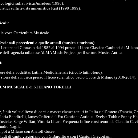
icologici sulla rivista Amadeus (1996).
uistici sulla rivista armenistica Rait (1998 1999).
icali:
alla voce Curriculum Musicale.
fessionali precedenti a quelle attuali (musica e turismo):
i Lettere nel Ginnasio dal 1987 al 1994 presso il Liceo Classico Carducci di Milano
e dell’ agenzia milanese ALMA Music Project per il settore Musica Antica.
à:
ore della Sodalitas Latina Mediolanensis (circolo latinofono).
i storia della musica presso il liceo scientifico Sacro Cuore di Milano (2010-2014).
UM MUSICALE di STEFANO TORELLI
 è più volte allievo di corsi e master classes tenuti in Italia e all' estero (Francia, 
loria Banditelli, James Griffett del Pro Cantione Antiqua, Evelyn Tubb e Poppy Ho
usicke, Serge Wilfart, Vittoria Licari. Frequenta infine corsi tenuti da Claudio Cav
andro Naglia.
a poi a Milano con Anatoli Gusev.
studi di canto gregoriano con G.Baroffio e con i Cantori Gregoriani.