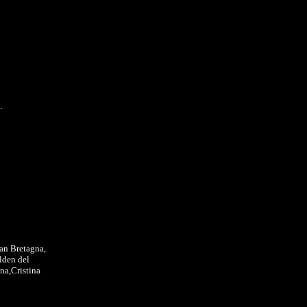
.
Gran Bretagna,
lden del
ina,Cristina