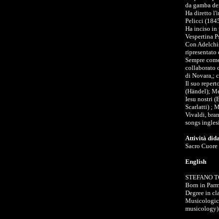
da gamba de
Ha diretto l'
Pelicci (1845
Ha inciso in
Vespertina P
Con Adelchis
ripresentato 
Sempre come c
collaborato 
di Novara,; 
Il suo repert
(Händel); Me
Iesu nostri 
Scarlatti) ; 
Vivaldi, bran
songs ingles
Attività did
Sacro Cuore
English
STEFANO TO
Born in Parm
Degree in cl
Musicologica
musicology)