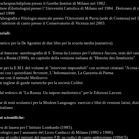
schesprachdiplom presso il Goethe Institut di Milano nel 1982 .
tere (Glottologia) presso l’ Università Cattolica di Milano nel 1984 . Dottorato di r
nel 1999.
aleografia e Filologia musicale presso l'Università di Pavia (sede di Cremona) nel 
nferiore di canto presso il Conservatorio di Vicenza nel 2003.
oriali:
ttico per la De Agostini di due libri per la scuola media (narrativa).
l francese: autobiografia di S. Teresa da Lisieux per l’editrice Ancora; testi del cat
i a Roma (1999); un capitolo della versione italiana di "Histoire des Arméniens".
 per la E.M.I. del volume di "interviste impossibili" con scrittori cristiani "A cena
ni con i quotidiani Avvenire, L’ Informazione, La Gazzetta di Parma.
one con il mensile Medioevo.
 inglese di guide turistiche per la società Colibrì
al tedesco di "La Russia. Un impero multietnico" per le Edizioni Lavoro.
 di testi scolastici per la Modern Languages: esercizi e libri di versioni latini, diz
italiano
i scientifiche:
esi di laurea per l’ Istituto Lombardo (1985).
ttologici per l' annuario del Liceo Carducci di Milano (1992 e 1996).
ne aI codici miniati del maestro F.B. su codici di canto ambrosiano (1994/5).