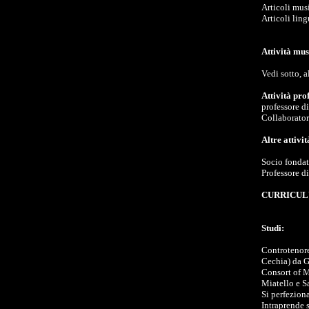
Articoli mus
Articoli ling
Attività mus
Vedi sotto, 
Attività pro
professore d
Collaborator
Altre attivit
Socio fondat
Professore d
CURRICUL
Studi:
Controtenore,
Cechia) da G
Consort of M
Miatello e S
Si perfezion
Intraprende 