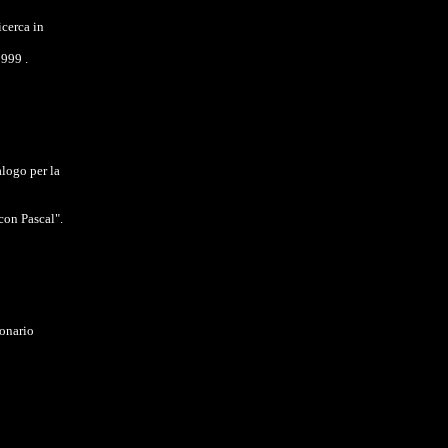
icerca in
1999 .
alogo per la
 con Pascal".
ionario