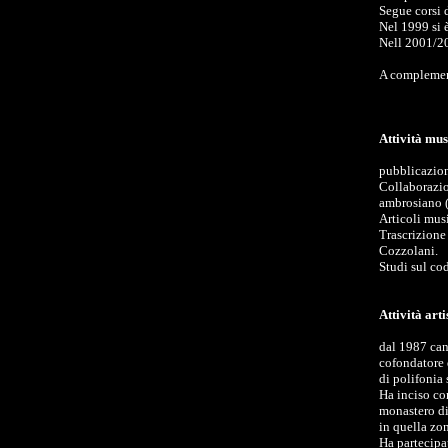
Segue corsi 
Nel 1999 si 
Nell 2001/20
A complement
Attività mus
pubblicazion
Collaborazion
ambrosiano 
Articoli mus
Trascrizione
Cozzolani.
Studi sul co
Attività arti
dal 1987 can
cofondatore 
di polifonia 
Ha inciso co
monastero di 
in quella zon
Ha partecipa