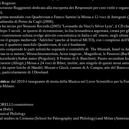
i Rognoni.
incisione Rugginenti dedicata alla riscoperta dei Responsori per coro virile e organ
).
 prima mondiale con Quadrivium e Franco Santini la Messa a 12 voci di Antegnati (
salmodia di Pietro da Cagli (2006).
 ha inciso per Nosuoni Records (2005) "Leonardo da Vinci's Silver Lyra", il CD ch
dopo 5 secoli , in ipotesi di ricostruzione, la lira leonardesca argentata, creata per gl
ontrotenore solista svolge attività concertistica in Italia e all’ estero; negli ultimi
con il gruppo medievale "Adelchis" (anche al festival MI.TO), con i complessi dell'I
con il quartetto maschile Quadrivium, di cui è fondatore.
orio comprende le parti solistiche sopranili e contraltili di: The Messiah, Israel in 
ssa in si minore, Weinachtsoratorium, Actus tragicus , Magnificat, le Passioni (Ba
(Buxtehude);Stabat mater (Pergolesi); Il Festino di A. Banchieri; Passio secundum I
Miserere (Allegri;) Messa a 24 voci di Biber; inoltre, arie singole di questi stessi auto
i da opere liriche di Händel, Mozart e Gluck, cantate di A. Campra, arie del Barocco
i, particolarmente di J.Dowland.
atttica:
dal 2010 è insegnante di storia della Musica nel Liceo Scientifico per la F
 a Milano.
RELLI countertenor
a (Italy)
assical Philology
l studies in Cremona (School for Paleography and Philology) and Milan (Armeni