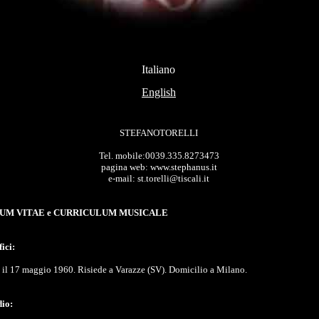
Italiano
English
STEFANO
TORELLI
Tel. mobile:0039.335.8273473
pagina web: www.stephanus.it
e-mail: st.torelli@tiscali.it
UM VITAE e CURRICULUM MUSICALE
ici:
 il 17 maggio 1960. Risiede a Varazze (SV). Domicilio a Milano.
dio: