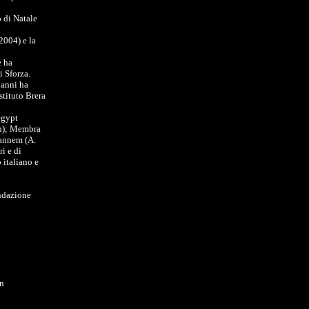
o di Natale
2004) e la
e ha
i Sforza.
 anni ha
stituto Brera
Aegypt
ch); Membra
oannem (A.
ri e di
 italiano e
ondazione
an