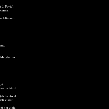
 di Pavia).
icenza.
na Elizondo.
canto
, Margherita
; è
ose incisioni
) dedicato al
sti vissuti
ni per viola