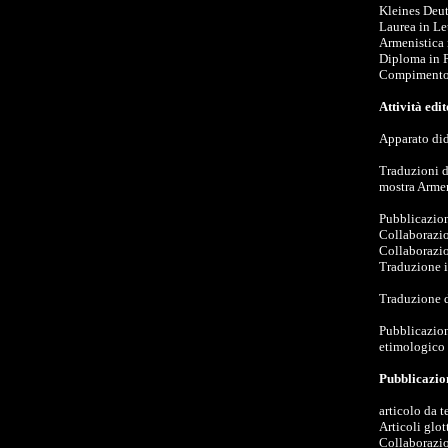
Kleines Deut
Laurea in Let
Armenistica 
Diploma in P
Compimento i
Attività edit
Apparato dida
Traduzioni da
mostra Armen
Pubblicazione
Collaborazio
Collaborazi
Traduzione in
Traduzione d
Pubblicazione
etimologico 
Pubblicazion
articolo da t
Articoli glo
Collaborazio