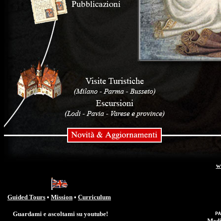
w
Guided Tours
•
Mission
•
Curriculum
.
Guardami e ascoltami su youtube!
P
Medi