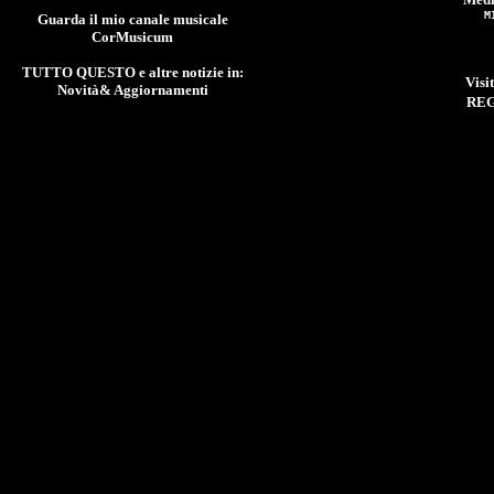
M
Guarda il mio canale musicale
CorMusicum
TUTTO QUESTO e altre n
otizie in:
Visi
Novità& Aggiornamenti
REG